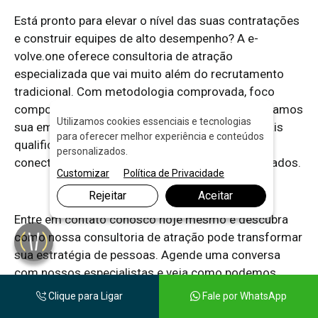
Está pronto para elevar o nível das suas contratações
e construir equipes de alto desempenho? A e-
volve.one oferece consultoria de atração
especializada que vai muito além do recrutamento
tradicional. Com metodologia comprovada, foco
comportamental e resultados mensuráveis, ajudamos
Utilizamos cookies essenciais e tecnologias
sua empresa a encontrar não apenas profissionais
para oferecer melhor experiência e conteúdos
qualificados, mas talentos que realmente se
personalizados.
conectam com sua cultura e impulsionam resultados.
Customizar
Política de Privacidade
Rejeitar
Aceitar
Entre em contato conosco hoje mesmo e descubra
como nossa consultoria de atração pode transformar
sua estratégia de pessoas. Agende uma conversa
com nossos especialistas e veja como podemos
acelerar o crescimento da sua empresa através de
Clique para Ligar
Fale por WhatsApp
contratações inteligentes e estratégicas. Seja parte